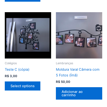
Colégios
Lembranças
Teste C (cópia)
Moldura Varal Câmera com
5 Fotos (Ímã)
R$
3,00
R$
50,00
Select options
Adicionar ao
carrinho