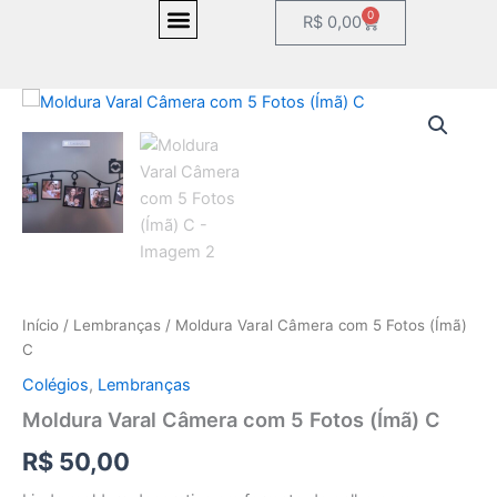
Ir
0
Carrinho
R$
0,00
para
o
LOJA ONLINE
MINHA CONTA
conteúdo
Moldura
Varal
Câmera
com
5
Fotos
(Ímã)
C
quantidade
Início
/
Lembranças
/ Moldura Varal Câmera com 5 Fotos (Ímã)
C
Colégios
,
Lembranças
Moldura Varal Câmera com 5 Fotos (Ímã) C
R$
50,00