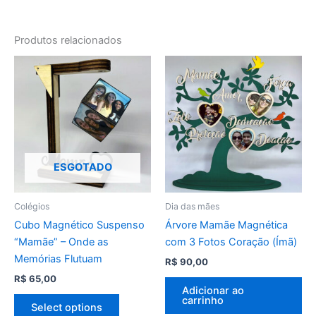
Produtos relacionados
ESGOTADO
Colégios
Dia das mães
Cubo Magnético Suspenso
Árvore Mamãe Magnética
“Mamãe” – Onde as
com 3 Fotos Coração (Ímã)
Memórias Flutuam
R$
90,00
R$
65,00
Adicionar ao
carrinho
Select options